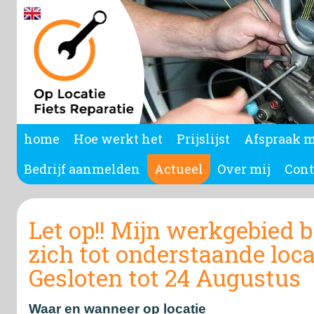
home
Hoe werkt het
Prijslijst
Afspraak 
Bedrijf aanmelden
Actueel
Over mij
Cont
Let op!! Mijn werkgebied 
zich tot onderstaande loca
Gesloten tot 24 Augustus
Waar en wanneer op locatie