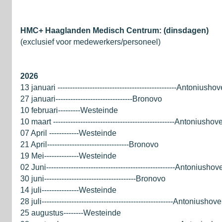
HMC+ Haaglanden Medisch Centrum: (dinsdagen)
(exclusief voor medewerkers/personeel)
2026
13 januari ------------------------------------------------Antoniusho
27 januari-------------------------------Bronovo
10 februari---------Westeinde
10 maart -------------------------------------------------Antoniushov
07 April ------------Westeinde
21 April---------------------------------Bronovo
19 Mei--------------Westeinde
02 Juni----------------------------------------------------Antoniushov
30 juni-------------------------------------Bronovo
14 juli---------------Westeinde
28 juli-----------------------------------------------------Antoniushove
25 augustus--------Westeinde